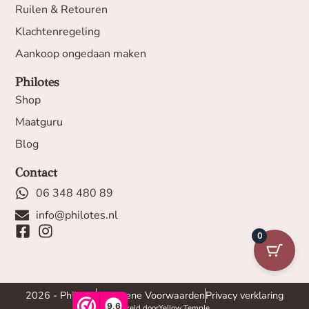
Ruilen & Retouren
Klachtenregeling
Aankoop ongedaan maken
Philotes
Shop
Maatguru
Blog
Contact
06 348 480 89
info@philotes.nl
0
2026 - Philotes
Algemene Voorwaarden
Privacy verklaring
9,6
Ontwikkeld door
Yellow Temple