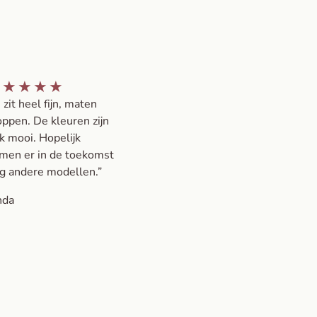
★
★
★
★
★
 zit heel fijn, maten
oppen. De kleuren zijn
k mooi. Hopelijk
men er in de toekomst
g andere modellen.”
nda