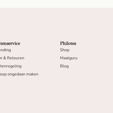
tenservice
Philotes
ending
Shop
en & Retouren
Maatguru
htenregeling
Blog
oop ongedaan maken