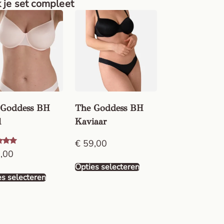
 je set compleet
 Goddess BH
The Goddess BH
l
Kaviaar
€
59,00
ardeerd
,00
Opties selecteren
es selecteren