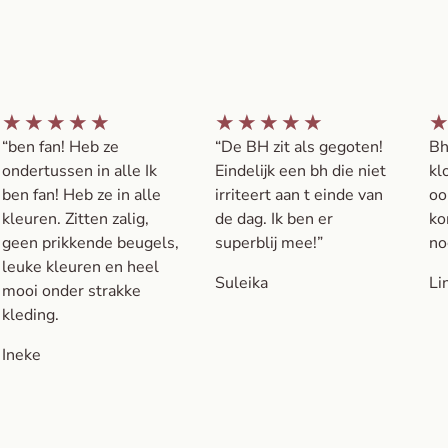
★
★
★
★
★
★
★
★
★
★
“ben fan! Heb ze
“De BH zit als gegoten!
Bh
ondertussen in alle Ik
Eindelijk een bh die niet
kl
ben fan! Heb ze in alle
irriteert aan t einde van
oo
kleuren. Zitten zalig,
de dag. Ik ben er
ko
geen prikkende beugels,
superblij mee!”
no
leuke kleuren en heel
Suleika
Li
mooi onder strakke
kleding.
Ineke