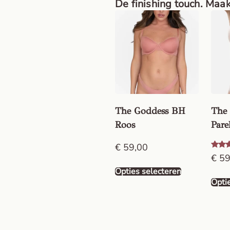
De finishing touch. Maak
The Goddess BH
The
Roos
Pare
€
59,00
Gewa
€
59
5.00
uit 5
Opties selecteren
Opti