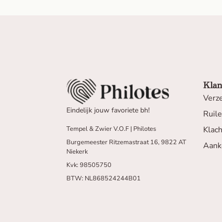
Klan
Verz
Eindelijk jouw favoriete bh!
Ruil
Klac
Tempel & Zwier V.O.F | Philotes
Burgemeester Ritzemastraat 16, 9822 AT
Aank
Niekerk
Kvk: 98505750
BTW: NL868524244B01