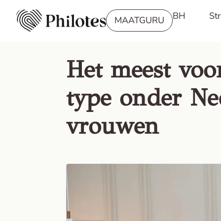
BH
St
MAATGURU
Het meest voo
type onder Ne
vrouwen