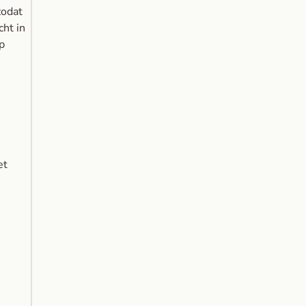
zodat
cht in
op
et