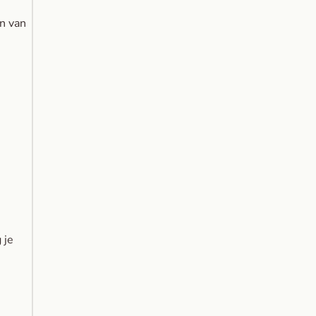
en van
 je