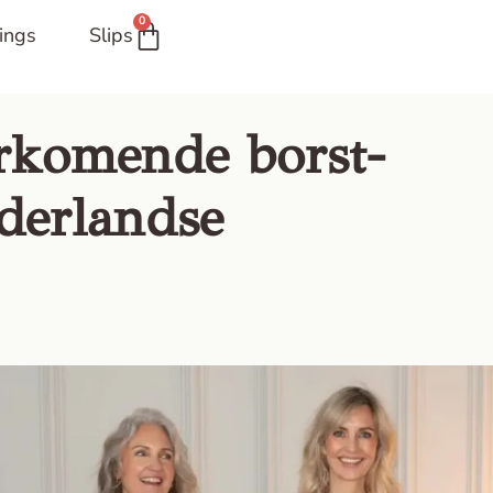
0
rings
Slips
rkomende borst-
derlandse